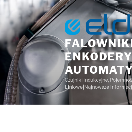
Przeskocz
do
treści
FALOWNIKI
ENKODERY
AUTOMATY
Czujniki Indukcyjne, Pojemno
Liniowe|Najnowsze Informacje