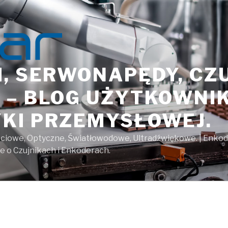
, SERWONAPĘDY, CZU
 – BLOG UŻYTKOWNI
KI PRZEMYSŁOWEJ.
ściowe, Optyczne, Światłowodowe, Ultradźwiękowe. | Enko
 o Czujnikach i Enkoderach.