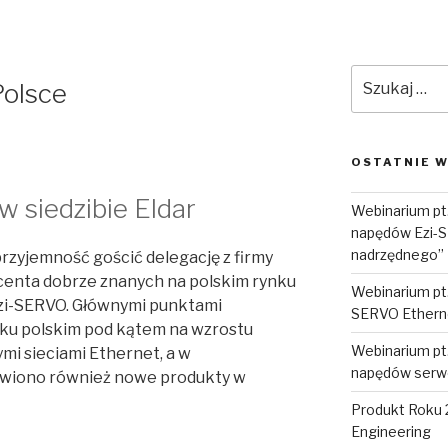
Szukaj:
Polsce
OSTATNIE W
w siedzibie Eldar
Webinarium pt. 
napędów Ezi-
nadrzędnego”
rzyjemność gościć delegację z firmy
centa dobrze znanych na polskim rynku
Webinarium pt
i-SERVO. Głównymi punktami
SERVO Ethern
ynku polskim pod kątem na wzrostu
Webinarium pt.
i sieciami Ethernet, a w
napędów serw
ówiono również nowe produkty w
Produkt Roku 
Engineering