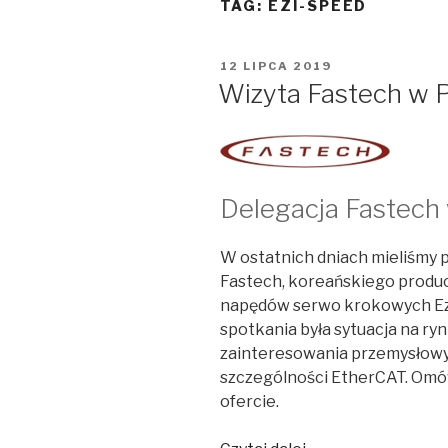
TAG:
EZI-SPEED
OPUBLIKOWANE
12 LIPCA 2019
W
Wizyta Fastech w 
Delegacja Fastech 
W ostatnich dniach mieliśmy p
Fastech, koreańskiego produ
napędów serwo krokowych Ez
spotkania była sytuacja na r
zainteresowania przemysłowym
szczególności EtherCAT. Om
ofercie.